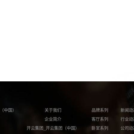
富海云天
查看全部
上一页
下一页
1
2
团（中国）
关于我们
品牌系列
新闻动
企业简介
客厅系列
行业动
开云集团_开云集团（中国）
卧室系列
公司动