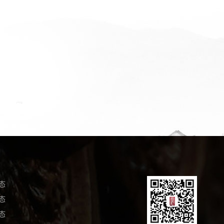
金地檀郡
查看全部
态
态
态