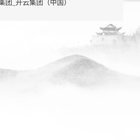
集团_开云集团（中国）