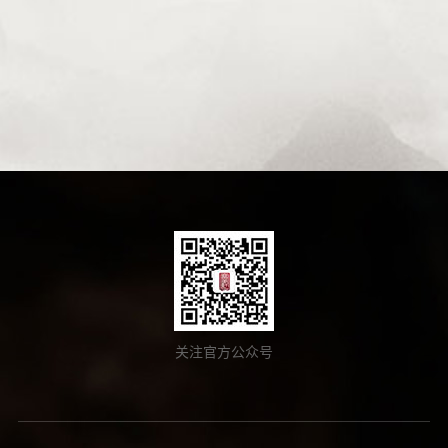
关注官方公众号