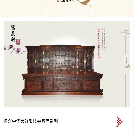
振兴中华大红酸枝会客厅系列