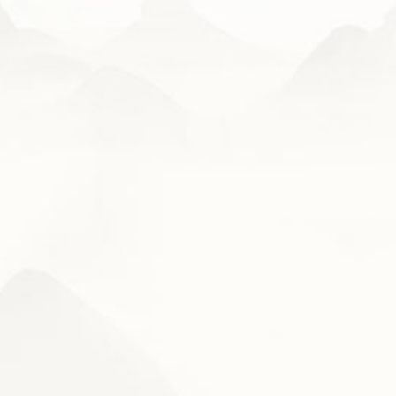
红木家具如何融入现代家居环境
2022/10/27