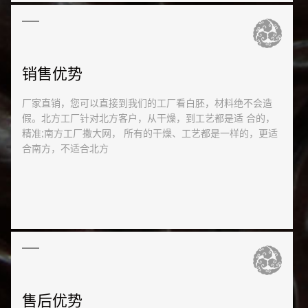
销售优势
厂家直销，您可以直接到我们的工厂看白胚，材料绝不会造
假。北方工厂针对北方客户，从干燥，到工艺都是适 合的，
精准;南方工厂撒大网， 所有的干燥、工艺都是一样的，更适
合南方，不适合北方
售后优势