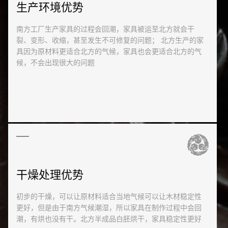
生产环境优势
南方工厂生产家具的过程会回潮，家具被运至北方就会干
裂、变形、收缩，甚至发生不可修复的问题； 北方生产的家
具因为原材料更适合北方的气候，家具也会更适合北方的气
候，不会出现很大的问题
干燥处理优势
初步的干燥，可以让原材料适合当地气候可以让木材稳定性
更好，但是由于南方气候潮湿，所以家具在制作过程中会回
潮，有烘也没有干。北方半成品白胚烘干，家具稳定性更好