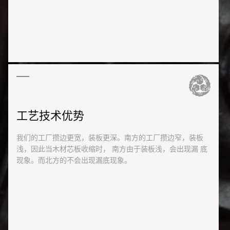
工艺技术优势
我们的工厂攒边更宽，装板更深。南方的工厂攒边窄，装板
浅，因此当木材芯板收缩时， 南方由于装板浅，会出现漏 底
现象。而北方的不会出现漏底现象。